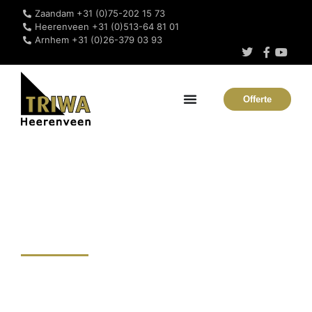
Zaandam +31 (0)75-202 15 73
Heerenveen +31 (0)513-64 81 01
Arnhem +31 (0)26-379 03 93
Offerte
Kunststof op- en
overslag