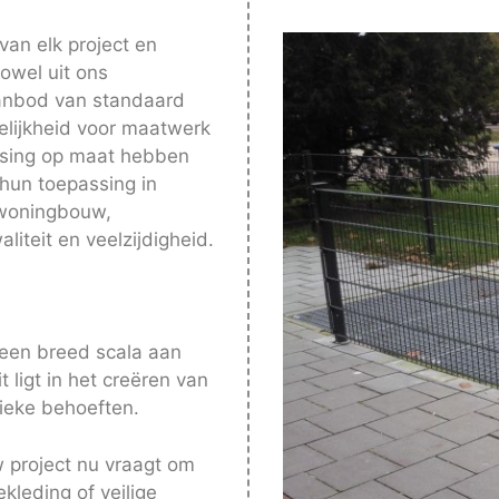
van elk project en
owel uit ons
anbod van standaard
elijkheid voor maatwerk
ossing op maat hebben
 hun toepassing in
n woningbouw,
iteit en veelzijdigheid.
en breed scala aan
 ligt in het creëren van
ieke behoeften.
 project nu vraagt om
kleding of veilige