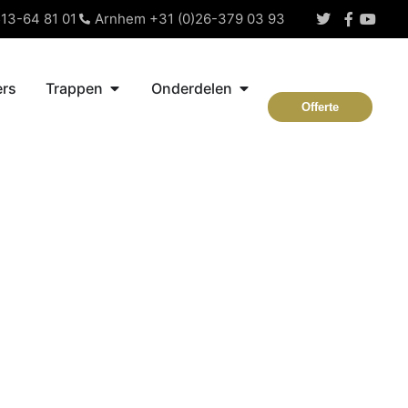
13-64 81 01
Arnhem +31 (0)26-379 03 93
rs
Trappen
Onderdelen
Offerte