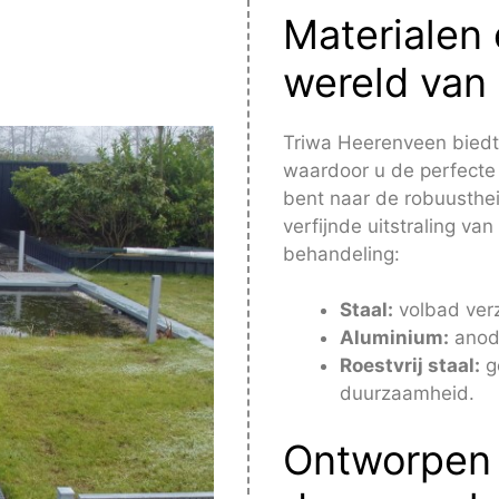
Materialen
wereld van
Triwa Heerenveen biedt 
waardoor u de perfecte 
bent naar de robuusthei
verfijnde uitstraling va
behandeling:
Staal:
volbad verz
Aluminium:
anodi
Roestvrij staal:
g
duurzaamheid.
Ontworpen 