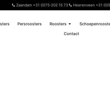
Zaandam +31 (0)75-202 15 73
Heerenveen +31 (0)5
sters
Persroosters
Roosters
Schoepenrooste
Contact
ters