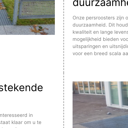
duurzaamh
Onze persroosters zijn 
duurzaamheid. Dit houdt
kwaliteit en lange leve
mogelijkheid bieden voo
uitsparingen en uitsnijd
voor een breed scala aan
tstekende
ïnteresseerd in
aat klaar om u te