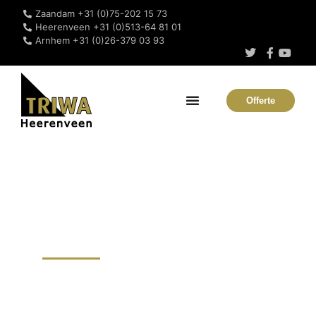
Zaandam +31 (0)75-202 15 73
Heerenveen +31 (0)513-64 81 01
Arnhem +31 (0)26-379 03 93
Offerte
Persrooster kopen
Noord-Holland