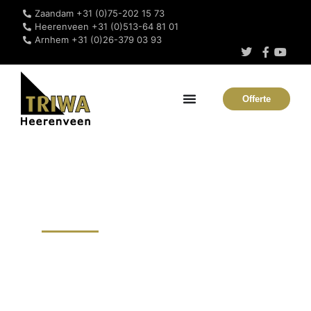
Zaandam +31 (0)75-202 15 73
Heerenveen +31 (0)513-64 81 01
Arnhem +31 (0)26-379 03 93
Offerte
Platformtrappen