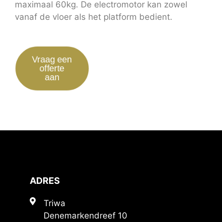
maximaal 60kg. De electromotor kan zowel
vanaf de vloer als het platform bedient.
Vraag een
offerte
aan
ADRES
Triwa
Denemarkendreef 10