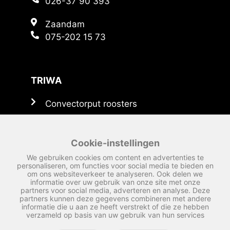
026-37 90 393
Zaandam
075-202 15 73
TRIWA
Convectorput roosters
Persoosters
Schoepenroosters
Cookie-instellingen
Roosters
We gebruiken cookies om content en advertenties te
personaliseren, om functies voor social media te bieden en
om ons websiteverkeer te analyseren. Ook delen we
Trappen
informatie over uw gebruik van onze site met onze
partners voor social media, adverteren en analyse. Deze
Onderdelen
partners kunnen deze gegevens combineren met andere
informatie die u aan ze heeft verstrekt of die ze hebben
verzameld op basis van uw gebruik van hun services