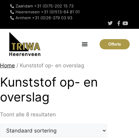
Zaandam +31 (0)75-202 15 73
Heerenveen +31 (0)513-64 81 01
Arnhem +31 (0)26-379 03 93
Offerte
Home
/ Kunststof op- en overslag
Kunststof op- en
overslag
Toont alle 8 resultaten