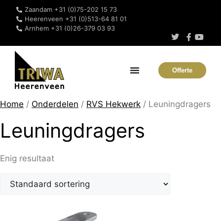
Zaandam +31 (0)75-202 15 73
Heerenveen +31 (0)513-64 81 01
Arnhem +31 (0)26-379 03 93
Offerte
Home
/
Onderdelen
/
RVS Hekwerk
/ Leuningdragers
Leuningdragers
Enig resultaat