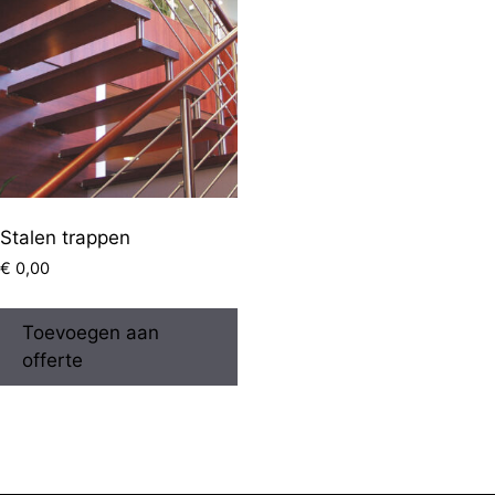
Stalen trappen
€
0,00
Toevoegen aan
offerte