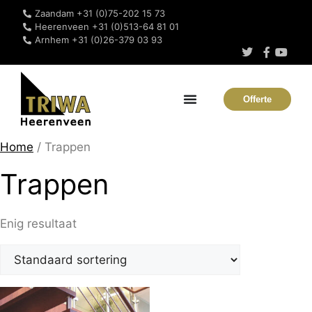
Zaandam +31 (0)75-202 15 73
Heerenveen +31 (0)513-64 81 01
Arnhem +31 (0)26-379 03 93
Offerte
Home
/ Trappen
Trappen
Enig resultaat