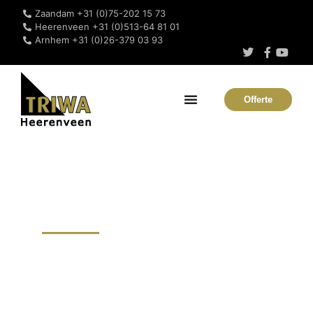
Zaandam +31 (0)75-202 15 73
Heerenveen +31 (0)513-64 81 01
Arnhem +31 (0)26-379 03 93
Offerte
RVS hekwerk Akkrum