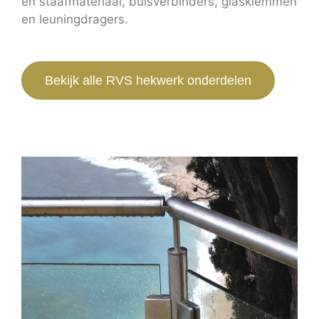
en staafmateriaal, buisverbinders, glasklemmen
en leuningdragers.
Bekijk alle RVS hekwerk onderdelen