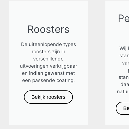
Pe
Roosters
De uiteenlopende types
Wij
roosters zijn in
sta
verschillende
van
uitvoeringen verkrijgbaar
en indien gewenst met
sta
een passende coating.
daa
natuu
Bekijk roosters
Be