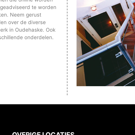
 geadviseerd te worden
rken. Neem gerust
en over de diverse
werk in Oudehaske. Ook
schillende onderdelen.
OVERIGE LOCATIES