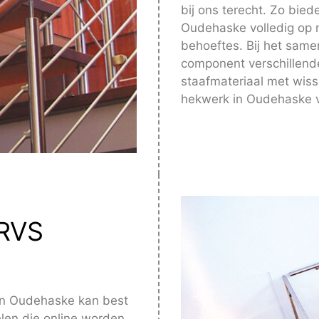
bij ons terecht. Zo bie
Oudehaske volledig op 
behoeftes. Bij het same
component verschillende
staafmateriaal met wis
hekwerk in Oudehaske 
 RVS
in Oudehaske kan best
elen die online worden