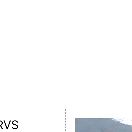
k Oudehaske
 RVS