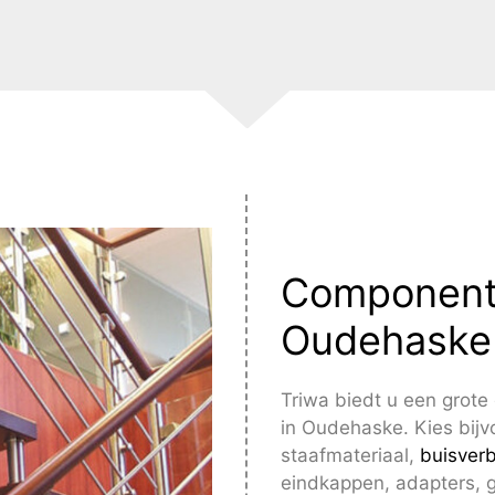
Componente
Oudehaske
Triwa biedt u een grot
in Oudehaske. Kies bijv
staafmateriaal,
buisver
eindkappen, adapters, 