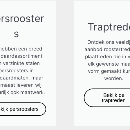
rsrooster
Traptred
s
Ontdek ons veelzi
 hebben een breed
aanbod roostertre
ndaardassortiment
plaattreden die in v
 verzinkte stalen
elk gewenste maa
persroosters in
vorm gemaakt ku
ndaardmaten, maar
worden.
rnaast leveren wij
rlijk ook maatwerk.
Bekijk de
traptreden
kijk persroosters