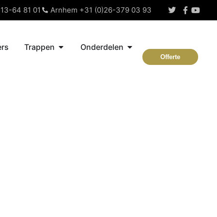
13-64 81 01
Arnhem +31 (0)26-379 03 93
rs
Trappen
Onderdelen
Offerte