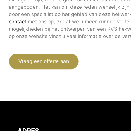
aangeboden. Het kan om deze reden wenselijk zijn
door een specialist op het gebied van deze hekwe
contact
met ons op, zodat we u meer kunnen vertell
mogelijkheden bij het ontwerpen van een RVS hek
op onze website vindt u veel informatie over de ver
Vraag een offerte aan
ADRES