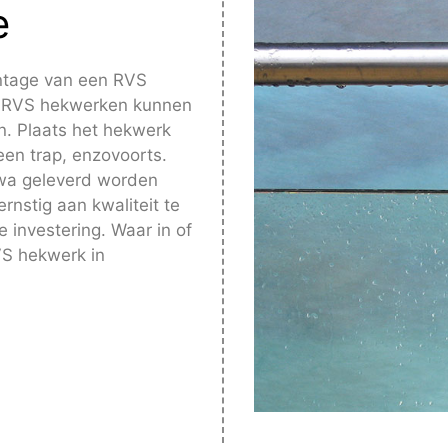
e
ntage van een RVS
r. RVS hekwerken kunnen
n. Plaats het hekwerk
en trap, enzovoorts.
iwa geleverd worden
nstig aan kwaliteit te
 investering. Waar in of
VS hekwerk in