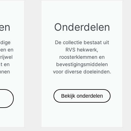
en
Onderdelen
jdige
De collectie bestaat uit
den en
RVS hekwerk,
rijwel
roosterklemmen en
t en
bevestigingsmiddelen
nnen
voor diverse doeleinden.
Bekijk onderdelen