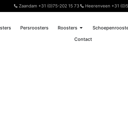
Zaandam +31 (0)75-202 15 73
Heerenveen +31 (0)5
sters
Persroosters
Roosters
Schoepenrooste
Contact