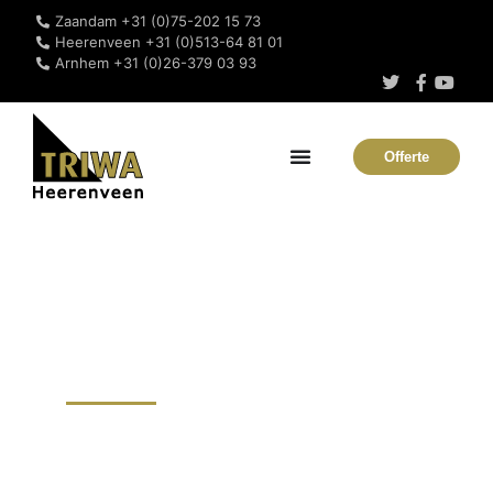
Zaandam +31 (0)75-202 15 73
Heerenveen +31 (0)513-64 81 01
Arnhem +31 (0)26-379 03 93
Offerte
RVS hekwerk
Overijssel