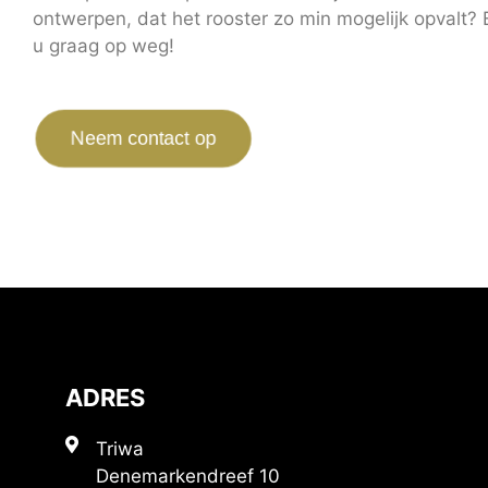
ontwerpen, dat het rooster zo min mogelijk opvalt? 
u graag op weg!
Neem contact op
ADRES
Triwa
Denemarkendreef 10