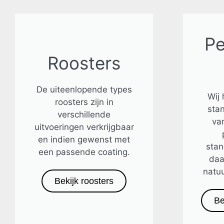
Pe
Roosters
De uiteenlopende types
Wij
roosters zijn in
sta
verschillende
van
uitvoeringen verkrijgbaar
en indien gewenst met
sta
een passende coating.
daa
natuu
Bekijk roosters
Be