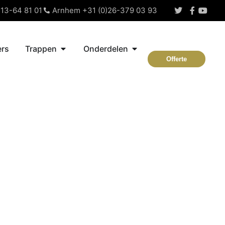
13-64 81 01
Arnhem +31 (0)26-379 03 93
rs
Trappen
Onderdelen
Offerte