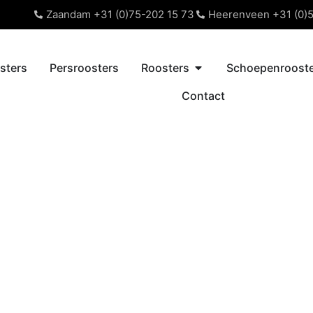
Zaandam +31 (0)75-202 15 73
Heerenveen +31 (0)5
sters
Persroosters
Roosters
Schoepenrooste
Contact