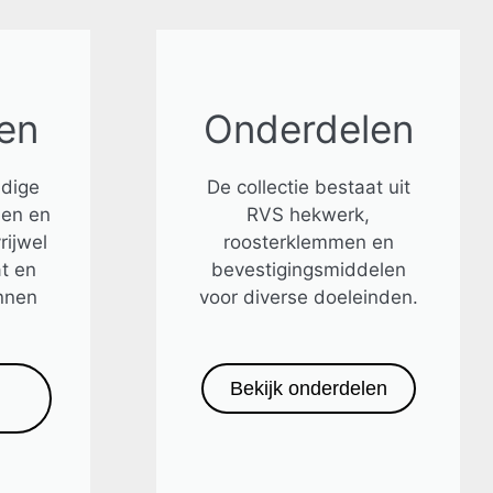
en
Onderdelen
jdige
De collectie bestaat uit
den en
RVS hekwerk,
rijwel
roosterklemmen en
t en
bevestigingsmiddelen
nnen
voor diverse doeleinden.
Bekijk onderdelen