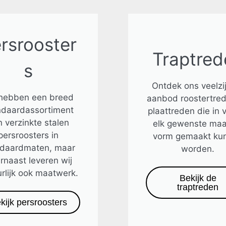
rsrooster
Traptred
s
Ontdek ons veelzi
 hebben een breed
aanbod roostertre
ndaardassortiment
plaattreden die in v
 verzinkte stalen
elk gewenste maa
persroosters in
vorm gemaakt ku
ndaardmaten, maar
worden.
rnaast leveren wij
rlijk ook maatwerk.
Bekijk de
traptreden
kijk persroosters