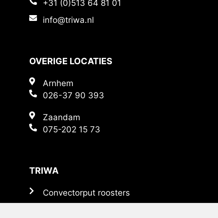
+31 (0)513 64 81 01
info@triwa.nl
OVERIGE LOCATIES
Arnhem
026-37 90 393
Zaandam
075-202 15 73
TRIWA
Convectorput roosters
Persoosters