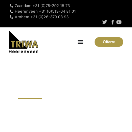
Zaandam +31 (0)75-202 15 73
Heerenveen +31 (0)513-64 81 01
Arnhem +31 (0)26-379 03 93
Offerte
Zwembadrooster